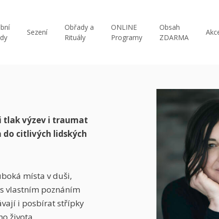
bní
Obřady a
ONLINE
Obsah
Sezení
Akc
edy
Rituály
Programy
ZDARMA
 tlak výzev i traumat
do citlivých lidských
uboká místa v duši,
 s vlastním poznáním
ají i posbírat střípky
ho života.