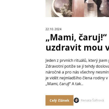
22.10. 2024
„Mami, čaruj!“
uzdravit mou 
Jeden z prvních rituálů, který jsem
Zdravotní potíže se jí tehdy doslova
náročné a pro nás všechny nesmírně
je vidět nejmladšího člena rodiny 
„Mami, čaruj!“ A tak...
Celý článek
Renata Šáfrová