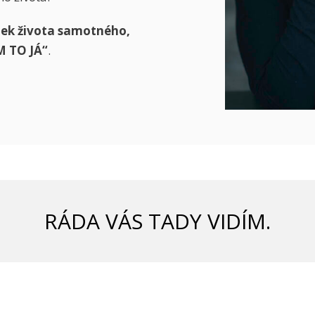
tek života samotného,
M TO JÁ“
.
RÁDA VÁS TADY VIDÍM.