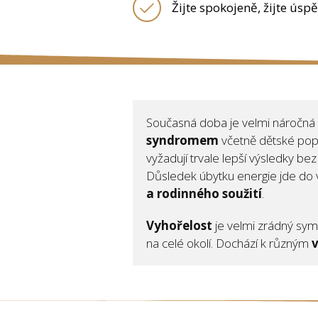
Žijte spokojeně, žijte úsp
Současná doba je velmi náročná
syndromem
včetně dětské popu
vyžadují trvale lepší výsledky be
Důsledek úbytku energie jde do 
a rodinného soužití
.
Vyhořelost
je velmi zrádný symp
na celé okolí. Dochází k různým