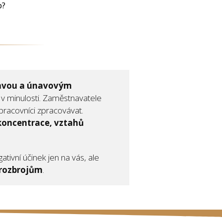
p?
avou a únavovým
 v minulosti. Zaměstnavatele
pracovníci zpracovávat.
 koncentrace, vztahů
ivní účinek jen na vás, ale
rozbrojům
.