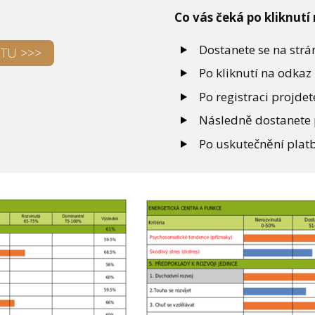
Co vás čeká po kliknutí
Dostanete se na strá
STU >>>
Po kliknutí na odkaz 
Po registraci projde
Následně dostanete 
Po uskutečnění platb