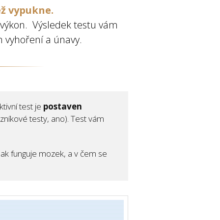
ež vypukne.
 výkon. Výsledek testu vám
m vyhoření a únavy.
ktivní test je
postaven
zníkové testy, ano). Test vám
 Jak funguje mozek, a v čem se