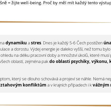
ěšně = žijte well-being. Proč by měl mít každý tento výstu
 na
dynamiku
a
stres
. Dnes je každý 5-6 Čech postižen
ún
lace a dorostu. Výdej energie je daleko vyšší, než tomu bylo
z ohledu na délku pracovní doby a množství úkolů, které musí 
všech oblastí, zejména pak
do oblasti psychiky, výkonu,
tom, který se dlouho schovává a projeví se náhle. Nemá negat
vztahovým konfliktům
a v krajních případech i k
vážným 