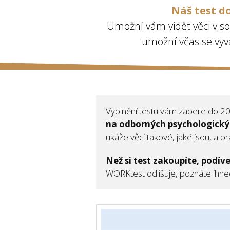
Náš test d
Umožní vám vidět věci v s
umožní včas se vyv
Vyplnění testu vám zabere do 2
na odborných psychologick
ukáže věci takové, jaké jsou, a p
Než si test zakoupíte, podíve
WORKtest odlišuje, poznáte ihne