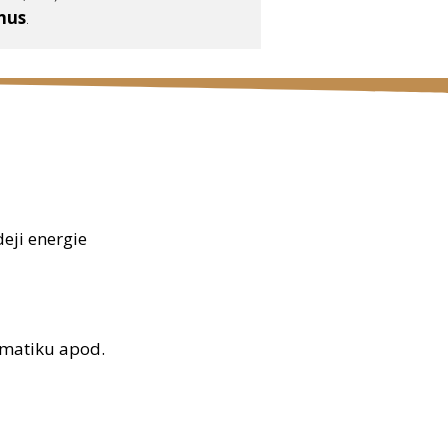
nus
.
deji energie
somatiku apod.