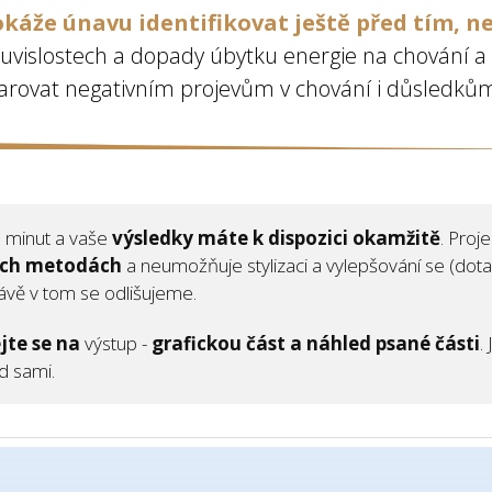
okáže únavu identifikovat ještě před tím, n
ouvislostech a dopady úbytku energie na chování a
arovat negativním projevům v chování i důsledků
0 minut a vaše
výsledky máte k dispozici okamžitě
. Proje
ých metodách
a neumožňuje stylizaci a vylepšování se (dota
rávě v tom se odlišujeme.
jte se
na
výstup -
grafickou část a náhled psané části
.
d sami.