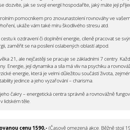
dozvíte, jak se svojí energií hospodaříte, jaký máte její příje
trolním pomocníkem pro znovunastolení rovnováhy ve vašem
hoření, ukáže vám také míru škodlivého stresu atd.
estu k ozdravení či doplnění energie, cíleně pracovat se svý
gii, zaměřit se na posílení oslabených oblastí atpod.
věka 21, ale nejčastěji se pracuje se základními 7 centry. Ka
y. Energie, její dynamika a síla má vliv na psychiku a rovnováž
yzické energie, která je velmi důležitou součástí života, zejm
ability jedince a jeho vyzařování – charisma.
 jeho čakry – energetická centra správně a rovnovážně fungova
 v lidském těle.
tovanou cenu 1590,-
(Časově omezená akce. Běžně stojí 19