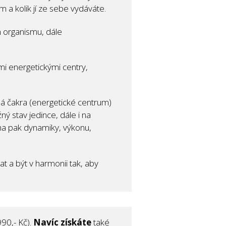
m a kolik jí ze sebe vydáváte.
 organismu, dále
mi energetickými centry,
ždá čakra (energetické centrum)
ný stav jedince, dále i na
éna pak dynamiky, výkonu,
t a být v harmonii tak, aby
90,- Kč).
Navíc získáte
také