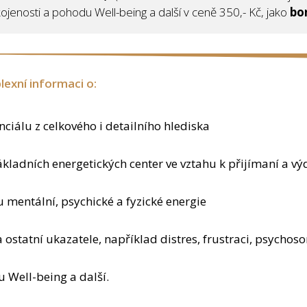
jenosti a pohodu Well-being a další v ceně 350,- Kč, jako
bo
exní informaci o:
iálu z celkového i detailního hlediska
základních energetických center ve vztahu k přijímaní a vý
 mentální, psychické a fyzické energie
a ostatní ukazatele, například distres, frustraci, psycho
 Well-being a další.