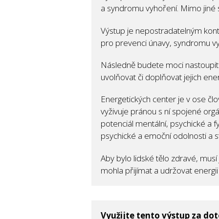
a syndromu vyhoření. Mimo jiné se 
Výstup je nepostradatelným kon
pro prevenci únavy, syndromu vy
Následně budete moci nastoupit c
uvolňovat či doplňovat jejich ener
Energetických center je v ose člo
vyživuje pránou s ní spojené orgán
potenciál mentální, psychické a f
psychické a emoční odolnosti a st
Aby bylo lidské tělo zdravé, musí
mohla přijímat a udržovat energii
Využijte tento výstup za do