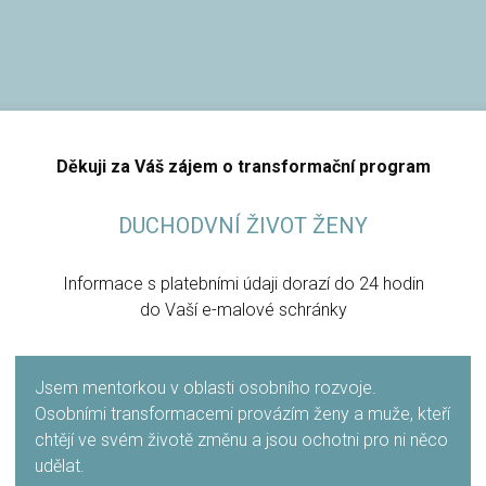
Děkuji za Váš zájem o transformační program
DUCHODVNÍ ŽIVOT ŽENY
Informace s platebními údaji dorazí do 24 hodin
do Vaší e-malové schránky
Jsem mentorkou v oblasti osobního rozvoje.
Osobními transformacemi provázím ženy a muže, kteří
chtějí ve svém životě změnu a jsou ochotni pro ni něco
udělat.