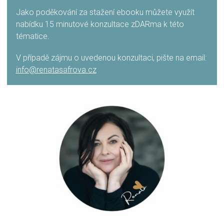
Jako poděkování za stažení ebooku můžete využít
nabídku 15 minutové konzultace zDARma k této
tématice.
V případě zájmu o uvedenou konzultaci, pište na email:
info@renatasafrova.cz